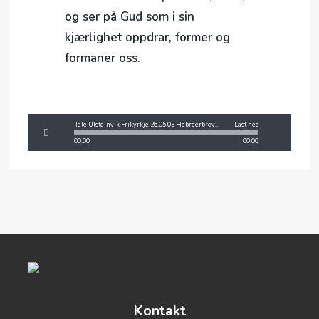
og ser på Gud som i sin
kjærlighet oppdrar, former og
formaner oss.
Tale Ulsteinvik Frikyrkje 26.05.03 Hebreerbrevet del 7 .mp3
Last ned
00:00
00:00
Kontakt