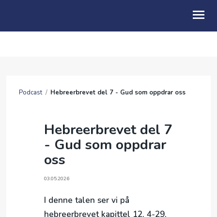
OM OSS
BLI MED
Podcast
/
Hebreerbrevet del 7 - Gud som oppdrar oss
KALENDER
PODCAST
Hebreerbrevet del 7
- Gud som oppdrar
GI EI GÅVE
oss
MIN SIDE
03.05.2026
I denne talen ser vi på
hebreerbrevet kapittel 12, 4-29,