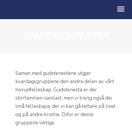
KVARDAGSGRUPPER
OM OSS
BLI MED
KALENDER
PODCAST
Saman med gudstenestene utgjer
kvardagsgruppene den andre delen av vårt
GI EI GÅVE
hovudfelleskap. Gudstenesta er der
storfamilien samlast, men vi treng også dei
MIN SIDE
små felleskapa, der vi kan gå tettare på livet
og på andre kristne. Difor er desse
gruppene viktige.