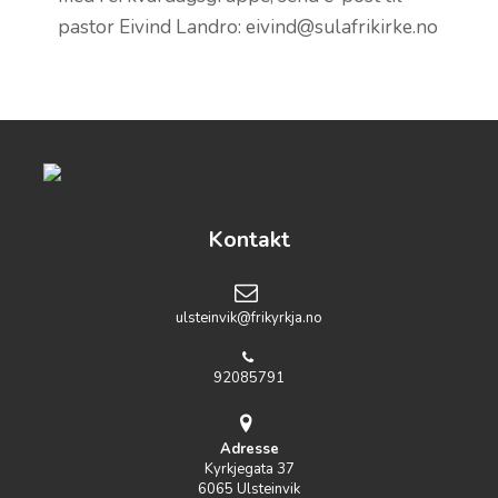
pastor Eivind Landro: eivind@sulafrikirke.no
Kontakt
ulsteinvik@frikyrkja.no
92085791
Adresse
Kyrkjegata 37
6065 Ulsteinvik