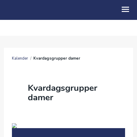
OM OSS
BLI MED
Kalender
/
Kvardagsgrupper damer
KALENDER
PODCAST
Kvardagsgrupper
GI EI GÅVE
damer
MIN SIDE